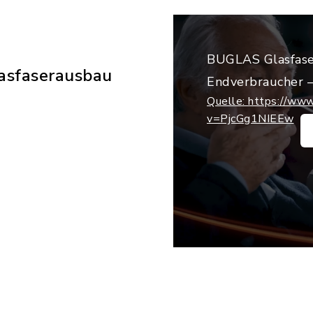
BUGLAS Glasfase
lasfaserausbau
Endverbraucher –
Quelle: https://ww
v=PjcGg1NIEEw