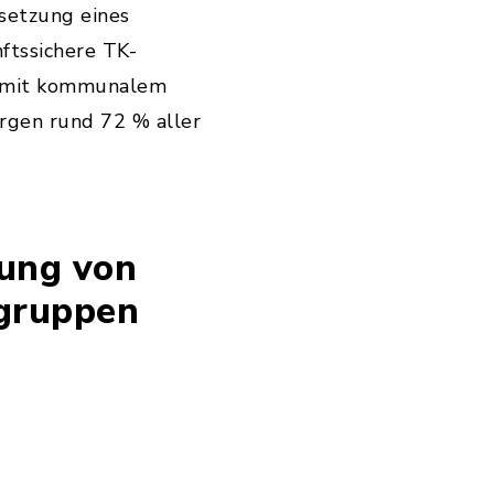
lsetzung eines
ftssichere TK-
nd mit kommunalem
rgen rund 72 % aller
lung von
lgruppen