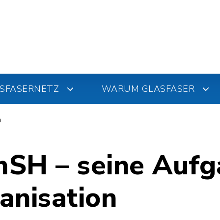
SFASERNETZ
WARUM GLASFASER
n
SH – seine Auf
anisation