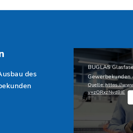
n
BUGLAS Glasfase
 Ausbau des
Gewerbekunden –
rbekunden
Quelle: https://ww
v=zORxzNydBIE